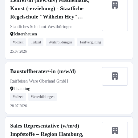
Lehrer/in (m/w/div) Mathematik,
Kunst (-erziehung) - Staatliche
Regelschule "Wilhelm Hey"
Ichtershausen
Staatliches Schulamt Westthüringen
Ichtershausen
Vollzeit
Teilzeit
Weiterbildungen
Tarifvergütung
25.07.2026
Baustoffberater/-in (m/w/d)
Raiffeisen Ware Oberland GmbH
Thanning
Vollzeit
Weiterbildungen
28.07.2026
Sales Representative (w/m/d)
Impfstoffe – Region Hamburg,