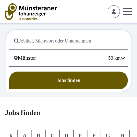
50
km
Jobs finden
Jobs finden
#
A
B
C
D
E
F
G
H
I