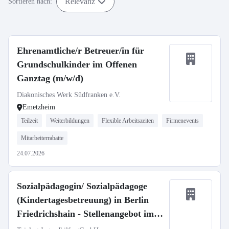
Relevanz
Sortieren nach:
Ehrenamtliche/r Betreuer/in für
Grundschulkinder im Offenen
Ganztag (m/w/d)
Diakonisches Werk Südfranken e.V.
Emetzheim
Teilzeit
Weiterbildungen
Flexible Arbeitszeiten
Firmenevents
Mitarbeiterrabatte
24.07.2026
Sozialpädagogin/ Sozialpädagoge
(Kindertagesbetreuung) in Berlin
Friedrichshain - Stellenangebot im
Stellenmarkt Bildung