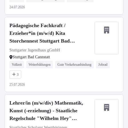
24.07.2026
Pädagogische Fachkraft /
Erzieher*in (m/w/d) Kita
Storchennest Stuttgart Bad
Cannstatt
Stuttgarter Jugendhaus gGmbH
Stuttgart Bad Cannstatt
Vollzeit
Weiterbildungen
Gute Verkehrsanbindung
Jobrad
3
25.07.2026
Lehrer/in (m/w/div) Mathematik,
Kunst (-erziehung) - Staatliche
Regelschule "Wilhelm Hey"
Ichtershausen
Staatliches Schulamt Westthüringen