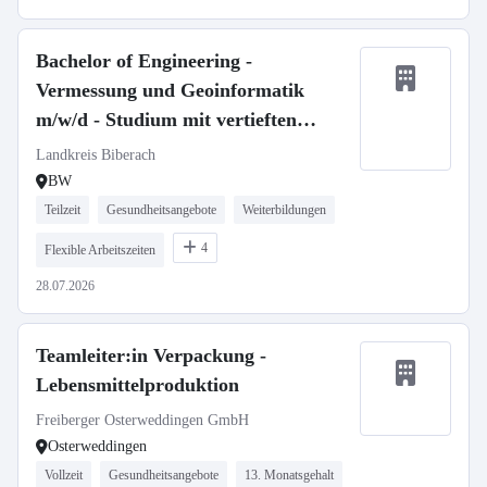
Bachelor of Engineering -
Vermessung und Geoinformatik
m/w/d - Studium mit vertieften
Praxisphasen
Landkreis Biberach
BW
Teilzeit
Gesundheitsangebote
Weiterbildungen
4
Flexible Arbeitszeiten
28.07.2026
Teamleiter:in Verpackung -
Lebensmittelproduktion
Freiberger Osterweddingen GmbH
Osterweddingen
Vollzeit
Gesundheitsangebote
13. Monatsgehalt