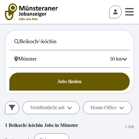
50
km
Jobs finden
Veröffentlicht seit
Home-Office
1
Beikoch/-köchin
Jobs in
Münster
1 Job