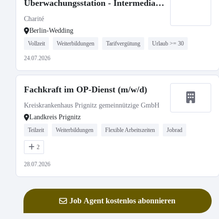
Überwachungsstation - Intermediate
Care
Charité
Berlin-Wedding
Vollzeit
Weiterbildungen
Tarifvergütung
Urlaub >= 30
24.07.2026
Fachkraft im OP-Dienst (m/w/d)
Kreiskrankenhaus Prignitz gemeinnützige GmbH
Landkreis Prignitz
Teilzeit
Weiterbildungen
Flexible Arbeitszeiten
Jobrad
2
28.07.2026
Job Agent kostenlos abonnieren