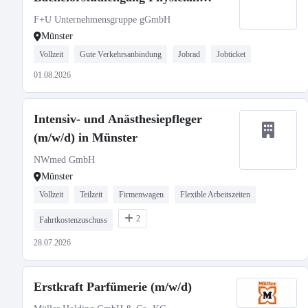
Assistant B.Sc. ISBA in Münster
F+U Unternehmensgruppe gGmbH
Münster
Vollzeit
Gute Verkehrsanbindung
Jobrad
Jobticket
01.08.2026
Intensiv- und Anästhesiepfleger
(m/w/d) in Münster
NWmed GmbH
Münster
Vollzeit
Teilzeit
Firmenwagen
Flexible Arbeitszeiten
2
Fahrtkostenzuschuss
28.07.2026
Erstkraft Parfümerie (m/w/d)