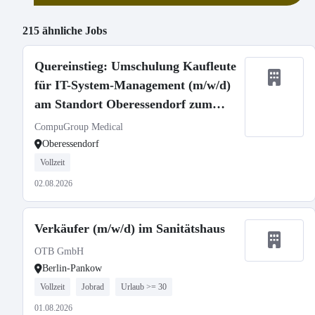
215 ähnliche Jobs
Quereinstieg: Umschulung Kaufleute
für IT-System-Management (m/w/d)
am Standort Oberessendorf zum
01.09.2026
CompuGroup Medical
Oberessendorf
Vollzeit
02.08.2026
Verkäufer (m/w/d) im Sanitätshaus
OTB GmbH
Berlin-Pankow
Vollzeit
Jobrad
Urlaub >= 30
01.08.2026