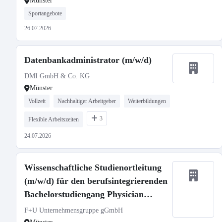
Münster
Sportangebote
26.07.2026
Datenbankadministrator (m/w/d)
DMI GmbH & Co. KG
Münster
Vollzeit
Nachhaltiger Arbeitgeber
Weiterbildungen
3
Flexible Arbeitszeiten
24.07.2026
Wissenschaftliche Studienortleitung
(m/w/d) für den berufsintegrierenden
Bachelorstudiengang Physician
Assistant B.Sc. ISBA in Münster
F+U Unternehmensgruppe gGmbH