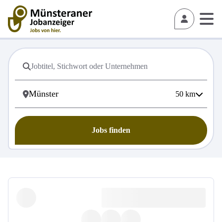
50
km
Jobs finden